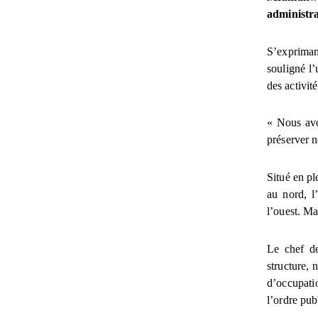
administra
S’expriman
souligné l’
des activit
« Nous avo
préserver n
Situé en p
au nord, l
l’ouest. Ma
Le chef de
structure, 
d’occupati
l’ordre pub