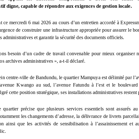
tif digne, capable de répondre aux exigences de gestion locale.
t ce mercredi 6 mai 2026 au cours d’un entretien accordé à Expressme
urgence de construire une infrastructure appropriée pour assurer le b
és administratives et garantir la sécurité des documents officiels.
ns besoin d’un cadre de travail convenable pour mieux organiser no
os archives administratives », a-t-il déclaré.
lein centre-ville de Bandundu, le quartier Mampuya est délimité par 
’avenue Kwango au sud, l’avenue Fatundu à l’est et le boulevard
lgré cette position stratégique, ses installations administratives restent 
 quartier précise que plusieurs services essentiels sont assurés au
notamment les changements d’adresse, la délivrance de livrets parcellai
on ainsi que les activités de sensibilisation à l’assainissement et 
lic.