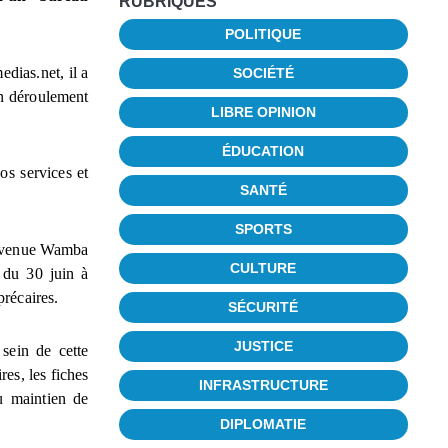
RUBRIQUES
POLITIQUE
dias.net, il a
SOCIÉTÉ
on déroulement
LIBRE OPINION
ÉDUCATION
s services et
SANTÉ
SPORTS
l’avenue Wamba
CULTURE
 du 30 juin à
précaires.
SÉCURITÉ
JUSTICE
 sein de cette
res, les fiches
INFRASTRUCTURE
au maintien de
DIPLOMATIE