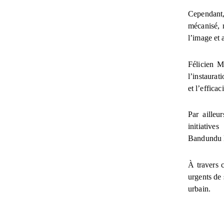
Cependant, 
mécanisé, n
l’image et 
Félicien M
l’instaurat
et l’effica
Par ailleu
initiativ
Bandundu Pr
À travers c
urgents de 
urbain.