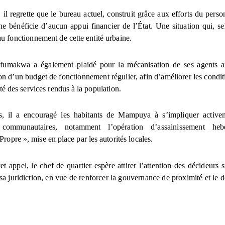
il regrette que le bureau actuel, construit grâce aux efforts du perso
e bénéficie d’aucun appui financier de l’État. Une situation qui, sel
au fonctionnement de cette entité urbaine.
fumakwa a également plaidé pour la mécanisation de ses agents a
ion d’un budget de fonctionnement régulier, afin d’améliorer les condit
cité des services rendus à la population.
rs, il a encouragé les habitants de Mampuya à s’impliquer active
es communautaires, notamment l’opération d’assainissement he
opre », mise en place par les autorités locales.
et appel, le chef de quartier espère attirer l’attention des décideurs 
sa juridiction, en vue de renforcer la gouvernance de proximité et le