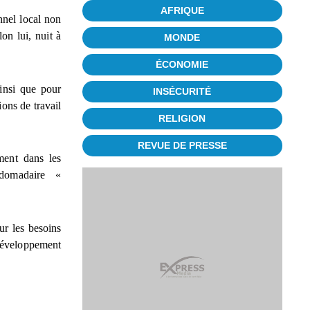
AFRIQUE
nnel local non
on lui, nuit à
MONDE
ÉCONOMIE
insi que pour
INSÉCURITÉ
ions de travail
RELIGION
REVUE DE PRESSE
ment dans les
bdomadaire «
sur les besoins
 développement