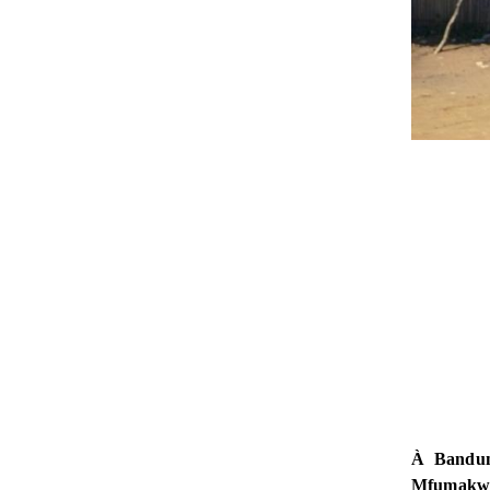
À Bandun
Mfumakwa