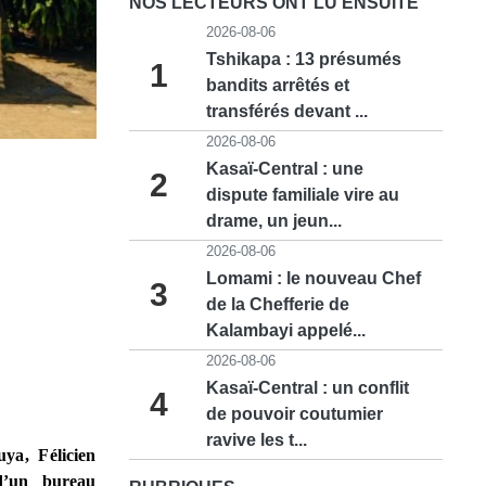
NOS LECTEURS ONT LU ENSUITE
2026-08-06
Tshikapa : 13 présumés
1
bandits arrêtés et
transférés devant ...
2026-08-06
Kasaï-Central : une
2
dispute familiale vire au
drame, un jeun...
2026-08-06
Lomami : le nouveau Chef
3
de la Chefferie de
Kalambayi appelé...
2026-08-06
Kasaï-Central : un conflit
4
de pouvoir coutumier
ravive les t...
ya, Félicien
d’un bureau