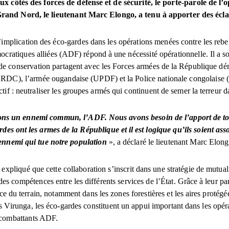
ux côtés des forces de défense et de sécurité, le porte-parole de l’
rand Nord, le lieutenant Marc Elongo, a tenu à apporter des écla
l’implication des éco-gardes dans les opérations menées contre les rebe
cratiques alliées (ADF) répond à une nécessité opérationnelle. Il a s
 de conservation partagent avec les Forces armées de la République d
DC), l’armée ougandaise (UPDF) et la Police nationale congolaise
if : neutraliser les groupes armés qui continuent de semer la terreur d
ns un ennemi commun, l’ADF. Nous avons besoin de l’apport de to
des ont les armes de la République et il est logique qu’ils soient asso
 ennemi qui tue notre population
», a déclaré le lieutenant Marc Elong
a expliqué que cette collaboration s’inscrit dans une stratégie de mutual
es compétences entre les différents services de l’État. Grâce à leur par
e du terrain, notamment dans les zones forestières et les aires protégé
s Virunga, les éco-gardes constituent un appui important dans les opér
 combattants ADF.