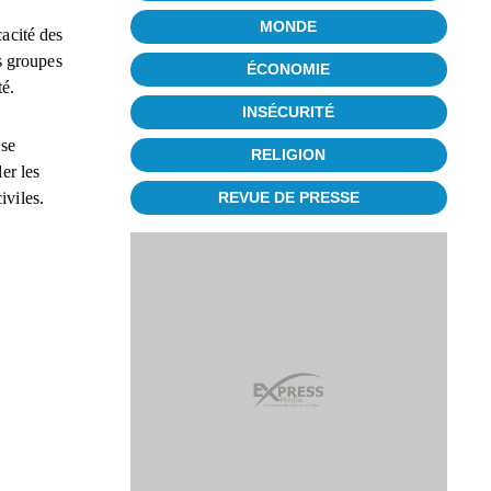
MONDE
cacité des
es groupes
ÉCONOMIE
té.
INSÉCURITÉ
 se
RELIGION
er les
REVUE DE PRESSE
iviles.