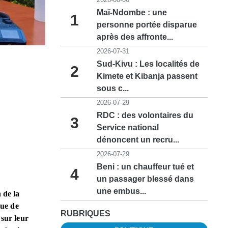
Maï-Ndombe : une
1
personne portée disparue
après des affronte...
2026-07-31
Sud-Kivu : Les localités de
2
Kimete et Kibanja passent
sous c...
2026-07-29
RDC : des volontaires du
3
Service national
dénoncent un recru...
2026-07-29
Beni : un chauffeur tué et
4
un passager blessé dans
une embus...
 de la
nue de
RUBRIQUES
 sur leur