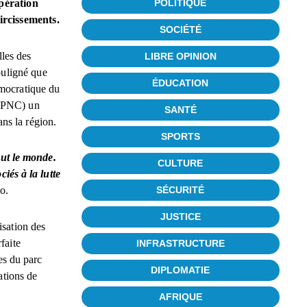
POLITIQUE
opération
ircissements.
SOCIÉTÉ
lles des
LIBRE OPINION
ouligné que
ÉDUCATION
émocratique du
 (PNC) un
SANTÉ
ans la région.
SPORTS
ut le monde.
CULTURE
ciés à la lutte
SÉCURITÉ
o.
JUSTICE
isation des
faite
INFRASTRUCTURE
es du parc
DIPLOMATIE
ations de
AFRIQUE