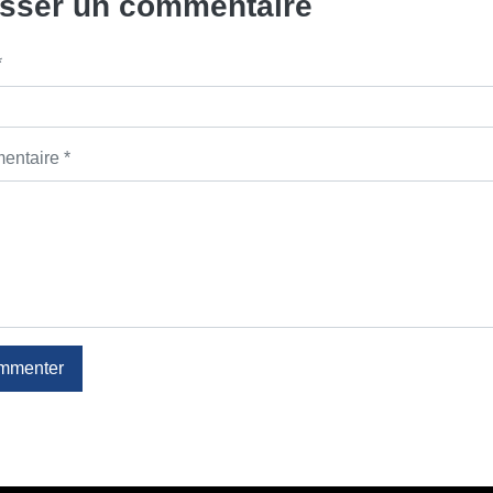
isser un commentaire
*
ntaire *
mmenter