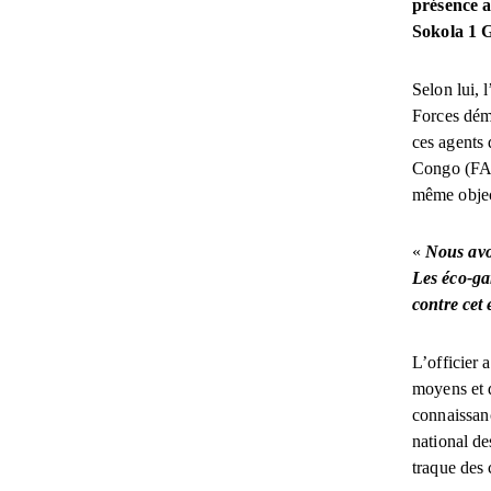
présence a
Sokola 1 G
Selon lui, 
Forces démo
ces agents
Congo (FAR
même object
«
Nous avo
Les éco-gar
contre cet
L’officier 
moyens et d
connaissanc
national de
traque des