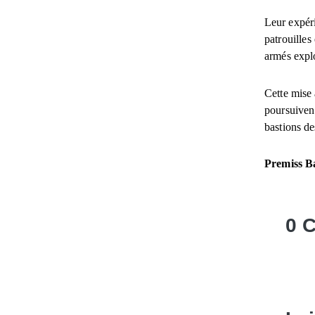
Leur expéri
patrouilles
armés explo
Cette mise
poursuivent
bastions de
Premiss Ba
0 