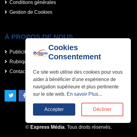
Conditions générales
Gestion de Cookies
À PROPOS DE NOUS
Cookies
Publicités et Annonces
Consentement
Rubriques
Contact
Ce site web utilise des cookies pour vous
aider à bénéficier d'une expérience de
navigation supérieure et plus pertinente
sur le site web.
En savoir Plus...
Accepter
Décliner
©
Express Média
. Tous droits réservés.