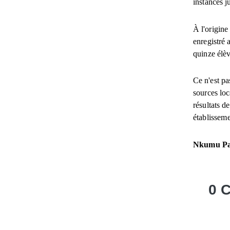
instances j
À l'origine
enregistré 
quinze élèv
Ce n'est pa
sources loc
résultats d
établisseme
Nkumu Pa
0 