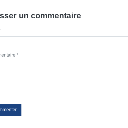
isser un commentaire
*
ntaire *
mmenter