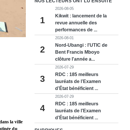
NOS LECTEURS ONT LU ENSUITE
2026-08-05
Kikwit : lancement de la
1
revue annuelle des
performances de ...
2026-08-01
Nord-Ubangi : l'UTIC de
2
Bent Francis Mboyo
clôture l'année a...
2026-07-29
RDC : 185 meilleurs
3
lauréats de l’Examen
d’État bénéficient ...
2026-07-29
RDC : 185 meilleurs
4
lauréats de l’Examen
d’État bénéficient ...
ans la ville
atinée du