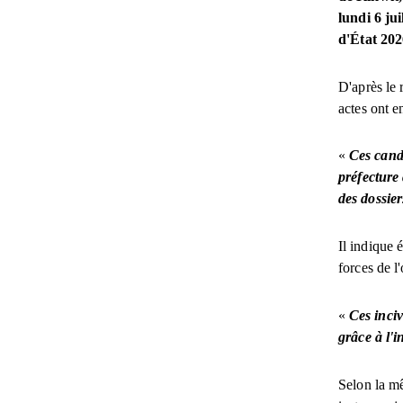
lundi 6 ju
d'État 2026
D'après le 
actes ont e
«
Ces candi
préfecture 
des dossier
Il indique 
forces de l'
«
Ces inciv
grâce à l'i
Selon la mê