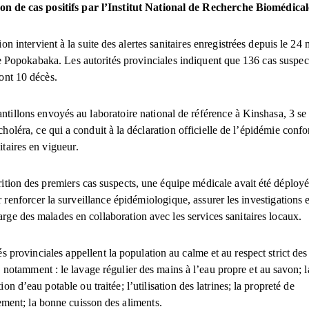
on de cas positifs par l’Institut National de Recherche Biomédica
ion intervient à la suite des alertes sanitaires enregistrées depuis le 24 
de Popokabaka. Les autorités provinciales indiquent que 136 cas suspect
ont 10 décès.
ntillons envoyés au laboratoire national de référence à Kinshasa, 3 se 
 choléra, ce qui a conduit à la déclaration officielle de l’épidémie co
taires en vigueur.
ition des premiers cas suspects, une équipe médicale avait été déployé
r renforcer la surveillance épidémiologique, assurer les investigations 
arge des malades en collaboration avec les services sanitaires locaux.
és provinciales appellent la population au calme et au respect strict de
 notamment : le lavage régulier des mains à l’eau propre et au savon; l
n d’eau potable ou traitée; l’utilisation des latrines; la propreté de
ment; la bonne cuisson des aliments.