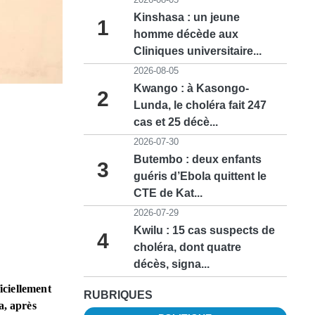
Kinshasa : un jeune
1
homme décède aux
Cliniques universitaire...
2026-08-05
Kwango : à Kasongo-
2
Lunda, le choléra fait 247
cas et 25 décè...
2026-07-30
Butembo : deux enfants
3
guéris d’Ebola quittent le
CTE de Kat...
2026-07-29
Kwilu : 15 cas suspects de
4
choléra, dont quatre
décès, signa...
iciellement
RUBRIQUES
a, après