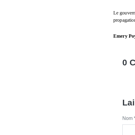
Le gouvern
propagation
Emery Po
0 
La
Nom 