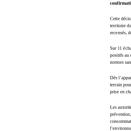
confirmati
Cette décis
territoire 
recensés, d
Sur 11 écha
positifs au
normes sani
Dès l’appar
terrain pou
prise en ch
Les autorit
prévention,
consommatio
l’environne