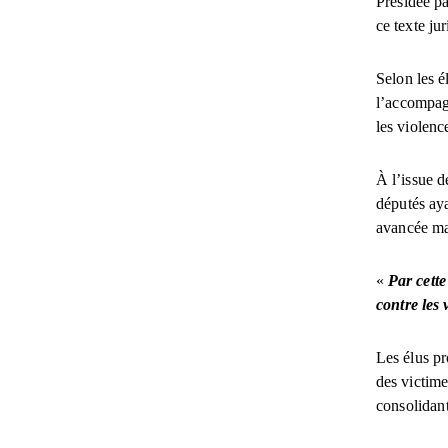
Présidée p
ce texte ju
Selon les é
l’accompag
les violen
À l’issue d
députés aya
avancée maj
«
Par cette
contre les 
Les élus pr
des victime
consolidant