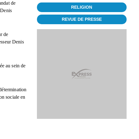
andat de
RELIGION
 Denis
REVUE DE PRESSE
ur de
esseur Denis
ée au sein de
 détermination
ion sociale en