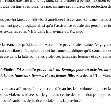
ar l’Honorable Tite Mund Ngaand, cette plénière a permis l’examen et 
ridique destiné à renforcer les mécanismes provinciaux de protection d
lus provinciaux, cet édit vise à améliorer l’accès aux soins médicaux, 
nement psychologique ainsi qu’à l’assistance sociale des personnes t
ces sexuelles et les VBG dans la province du Kwango.
e la séance, le président de l’Assemblée provinciale a salué l’engagem
nt contribué à l’adoption de cet instrument juridique qu’il considère
eure dans la lutte contre les violences faites aux femmes et aux jeunes 
 initiative, l’Assemblée provinciale du Kwango pose un acte fort dans
violences faites aux femmes et aux jeunes filles
», a déclaré Tite Mu
ovinciaux affirment, à travers cette démarche, leur volonté de placer la
s des violences basées sur le genre au centre de leur action politique t
 les mécanismes de justice sociale dans la province.