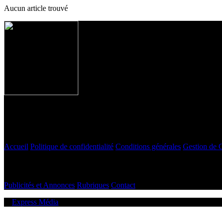
Aucun article trouvé
Express MÉDIA est une plateforme en ligne dédiée à l'actualité en
R
LIENS RAPIDES
Accueil
Politique de confidentialité
Conditions générales
Gestion de 
À PROPOS DE NOUS
Publicités et Annonces
Rubriques
Contact
©
Express Média
. Tous droits réservés.