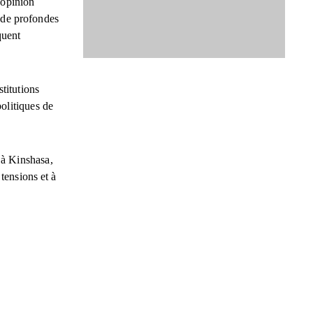
’opinion
e de profondes
quent
stitutions
politiques de
 à Kinshasa,
tensions et à