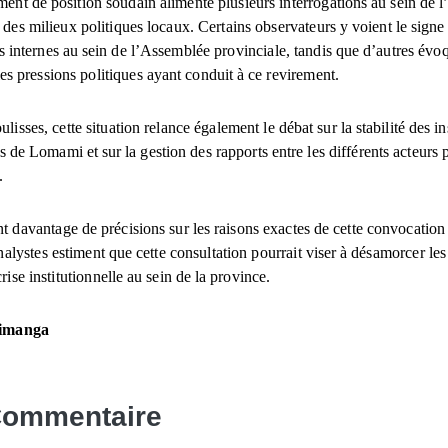
nt de position soudain alimente plusieurs interrogations au sein de l
 des milieux politiques locaux. Certains observateurs y voient le sign
 internes au sein de l’Assemblée provinciale, tandis que d’autres évo
es pressions politiques ayant conduit à ce revirement.
ulisses, cette situation relance également le débat sur la stabilité des in
s de Lomami et sur la gestion des rapports entre les différents acteurs 
.
t davantage de précisions sur les raisons exactes de cette convocation
nalystes estiment que cette consultation pourrait viser à désamorcer les 
crise institutionnelle au sein de la province.
himanga
Commentaire