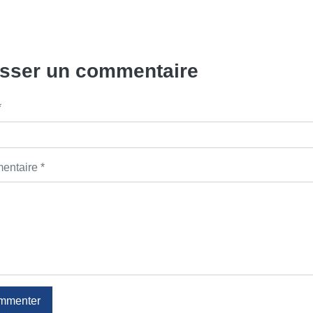
isser un commentaire
*
ntaire *
mmenter