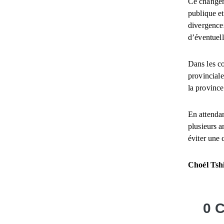
Ce changeme
publique et
divergences
d’éventuell
Dans les co
provinciale
la province
En attendan
plusieurs a
éviter une 
Choél Ts
0 