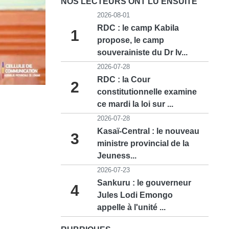
NOS LECTEURS ONT LU ENSUITE
2026-08-01
RDC : le camp Kabila
1
propose, le camp
souverainiste du Dr Iv...
2026-07-28
RDC : la Cour
2
constitutionnelle examine
ce mardi la loi sur ...
2026-07-28
Kasaï-Central : le nouveau
3
ministre provincial de la
Jeuness...
2026-07-23
Sankuru : le gouverneur
4
Jules Lodi Emongo
appelle à l'unité ...