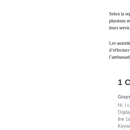
Selon la re
plusieurs 
leurs servi
Les autorit
d’effectuer
l’ambassad
1 
Gray
Hi, I
Digita
the 1s
Keywo