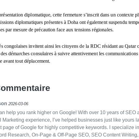
présentation diplomatique, cette fermeture s’inscrit dans un contexte p
missions diplomatiques présentes à Doha ont également suspendu temp
ces par mesure de précaution face aux tensions régionales.
és congolaises invitent ainsi les citoyens de la RDC résidant au Qatar
 des démarches consulaires à suivre attentivement les communications o
e avant tout déplacement.
Commentaire
son
2026-03-06
 can help you rank higher on Google! With over 10 years of SEO 
l Marketing experience, I’ve helped businesses just like yours l
t page of Google for highly competitive keywords. I specialize in
rd Research, On-Page & Off-Page SEO, SEO Content Writing,