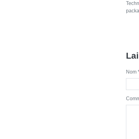
Techni
packa
La
Nom 
Comme