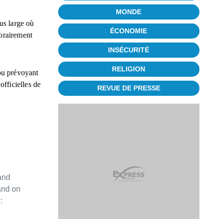
MONDE
lus large où
ÉCONOMIE
orairement
INSÉCURITÉ
RELIGION
 ou prévoyant
fficielles de
REVUE DE PRESSE
and
and on
: