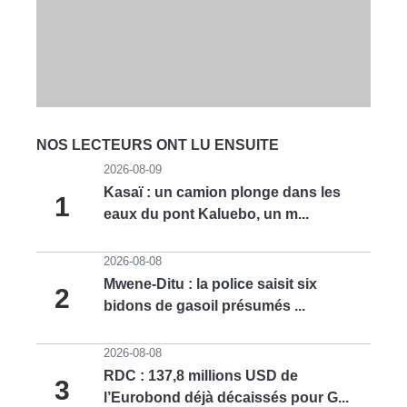
NOS LECTEURS ONT LU ENSUITE
2026-08-09
Kasaï : un camion plonge dans les
1
eaux du pont Kaluebo, un m...
2026-08-08
Mwene-Ditu : la police saisit six
2
bidons de gasoil présumés ...
2026-08-08
RDC : 137,8 millions USD de
3
l’Eurobond déjà décaissés pour G...