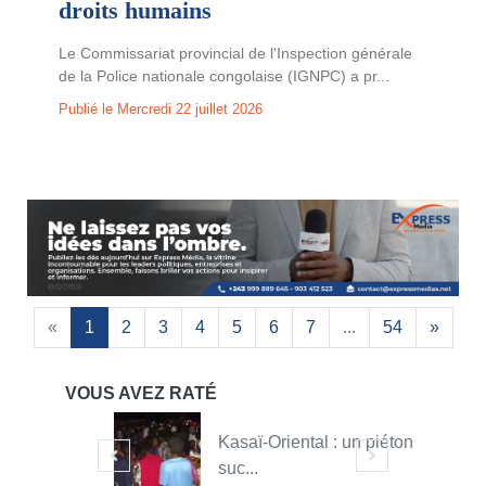
droits humains
Le Commissariat provincial de l'Inspection générale
de la Police nationale congolaise (IGNPC) a pr...
Publié le Mercredi 22 juillet 2026
«
1
2
3
4
5
6
7
...
54
»
VOUS AVEZ RATÉ
Kasaï-Oriental : un piéton
suc...