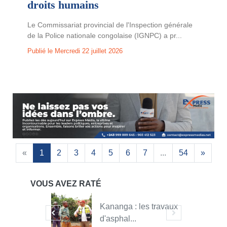
droits humains
Le Commissariat provincial de l'Inspection générale
de la Police nationale congolaise (IGNPC) a pr...
Publié le Mercredi 22 juillet 2026
«
1
2
3
4
5
6
7
...
54
»
VOUS AVEZ RATÉ
0
Kananga : les travaux
d'asphal...