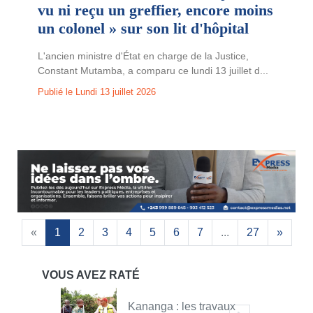
vu ni reçu un greffier, encore moins
un colonel » sur son lit d'hôpital
L'ancien ministre d'État en charge de la Justice,
Constant Mutamba, a comparu ce lundi 13 juillet d...
Publié le Lundi 13 juillet 2026
«
1
2
3
4
5
6
7
...
27
»
VOUS AVEZ RATÉ
0
Kananga : les travaux