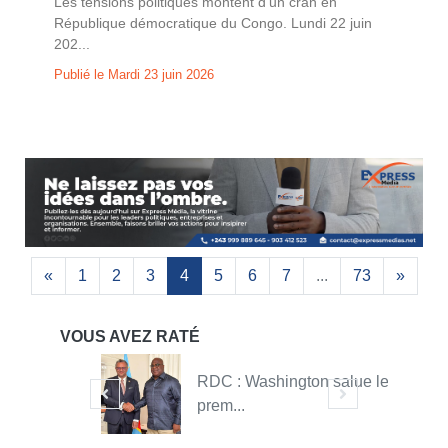
Les tensions politiques montent d’un cran en
République démocratique du Congo. Lundi 22 juin
202...
Publié le Mardi 23 juin 2026
«
1
2
3
4
5
6
7
...
73
»
VOUS AVEZ RATÉ
RDC : Washington salue le
prem...