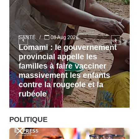
SANTÉ
/
08 Aug 2026
Lomami : le gouvernement
provincial appelle les
familles à faire vacciner
massivement les enfants
contre la rougeole et la
rubéole
POLITIQUE