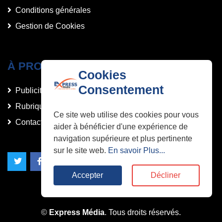
Conditions générales
Gestion de Cookies
À PROPOS DE NOUS
Cookies
Consentement
Publicités et Annonces
Rubriques
Ce site web utilise des cookies pour vous
Contact
aider à bénéficier d'une expérience de
navigation supérieure et plus pertinente
sur le site web.
En savoir Plus...
Accepter
Décliner
©
Express Média
. Tous droits réservés.